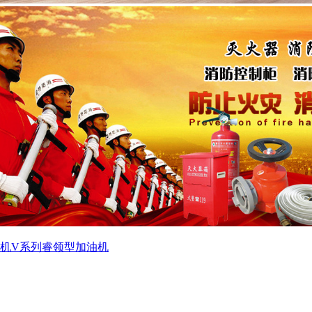
机
V系列睿领型加油机