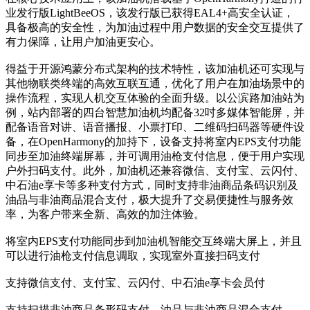
业发行版LightBeeOS，该发行版已获得EAL4+高安全认证，
具备极高的安全性，为加油过程中用户数据的安全交互提供了
有力保障，让用户加油更安心。
得益于开源鸿蒙分布式架构的技术特性，该加油机还可实现与
其他物联类终端的高效互联互通，优化了用户在加油场景中的
操作流程，实现人机交互体验的全面升级。以公滨路加油站为
例，站内部署的四台智慧加油机均配备32吋多媒体智能屏，并
配备语音对讲、语音播报、小票打印、二维码扫码器等硬件设
备，在OpenHarmony的加持下，设备支持将室内EPS支付功能
同步至加油终端屏幕，并可调用油枪支付信息，便于用户实现
户外扫码支付。此外，加油机还兼容微信、支付宝、云闪付、
中石油e享卡等多种支付方式，同时支持非油商品条码识别及
油品与非油商品混合支付，极大提升了交易便捷性与服务效
率，为客户带来全新、高效的加注体验。
将室内EPS支付功能同步到加油机智能交互终端大屏上，并且
可以进行油枪支付信息调取，实现室外直接扫码支付
支持微信支付、支付宝、云闪付、中石油e享卡会员付
支持扫描非油商品条形码支付、油品与非油商品混合支付