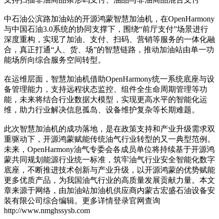
中石油公滨路加油站的开源鸿蒙智慧加油机，在OpenHarmony
与中国石油3.0系统的协同支撑下，围绕“前厅支付”场景进行
深度重构，实现了加油、支付、扫码、营销等服务的一体化融
合，真正打通“人、货、场”的智慧链路，推动加油站由单一功
能场所向综合服务空间转型。
在运维层面，智慧加油机借助OpenHarmony统一系统底座与设
备管理能力，支持远程状态监控、组件全生命周期管理等功
能，未来将结合行业数据大模型，实现更高水平的智能化运
维，助力行业解决信息孤岛、设备维护复杂等长期难题。
此次智慧加油机的成功落地，是在政策支持和产业升级需求双
重驱动下，开源鸿蒙赋能传统油气行业转型的又一典型范例。
未来，OpenHarmony油气专委会各成员单位将持续基于开源鸿
蒙共同规划能源行业统一标准，筑牢油气行业安全智能化数字
底座，不断推进技术创新与产业升级，以开源鸿蒙的优势赋能
更多优质产品，为我国油气行业的高质量发展贡献力量。本文
章来源于网络，由加油站加油机供应商内蒙古宏盛石油设备安
装有限公司综合编辑。更多详情登录官网查询
http://www.nmghssysb.com