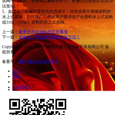
底阀中口翻开，替换阀芯橡胶垫即可，检修后仍按初次启泵办
法发动。
5、如运用在酸碱浓度较高的流体中，轻您选用不锈钢原料的
水上式底阀，同时我厂可根据用户要求生产全塑料水上式底阀
或316L（尔钛）原料的水上式底阀。
上一篇：
夏季使用加油机的注意事项
下一篇：
加油机厂家浅谈加油机安装方法！
Copyright © 2020-2025 内蒙古宏盛石油设备安装有限公司 版
权所有
备案号：
蒙ICP备20002985号-1
首页
电话
微信
一键导航