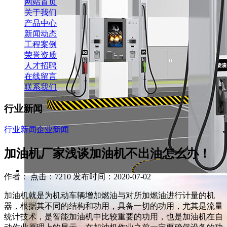
网站首页
关于我们
产品中心
新闻动态
工程案例
荣誉资质
人才招聘
在线留言
联系我们
行业新闻
行业新闻
企业新闻
加油机厂家浅谈加油机不出油怎么办！
作者： 点击：7210 发布时间：2020-07-02
加油机就是为机动车辆增加燃油与对所加燃油进行计量的机
器，根据其不同的结构和功用，具备一切的功用，尤其是流量
统计技术，是智能加油机中比较重要的功用，也是加油机在自