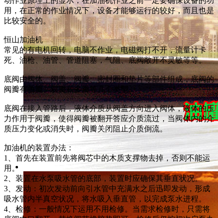
动作业原理上的显示，在加油机作业之前一定要确保设备的功
用，在正常的作业情况下，设备才能够运行的较好，而且也是
比较安全的。
恒山加油机
常见的有电机回转，电脑不作业，电磁阀打不开，流量计卡
死、油枪、油管、管道阻塞，气阻、底阀敞开不灵敏等等。
底阀由阀体、阀盖、阀瓣、密封圈和垫片等部件组成，底阀的
阀瓣有单瓣、双瓣和多瓣等几个类型。
底阀在接入管路后，液体介质从阀盖方向进入阀体，液体的压
力作用于阀瓣，使得阀瓣被翻开答应介质流过，当阀体内的介
质压力变化或消失时，阀瓣关闭阻止介质倒流。
加油机的装置办法：
1、首先在装置前先将阀芯中的木质支撑物去掉，否则不能运
用。
2、装置在水泵吸水管的底部，装置时应确保其垂直状况。
3、发动：初次发动前向引水管中充满水之后迅即发动，形成
吸水管内半真空状况，将水吸入垂直管，以完成泵水进程。
4、检修：一般情况下运用不用检修。当需求检修时，只需将