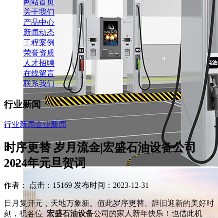
网站首页
关于我们
产品中心
新闻动态
工程案例
荣誉资质
人才招聘
在线留言
联系我们
行业新闻
行业新闻
企业新闻
时序更替 岁月流金|宏盛石油设备公司
2024年元旦贺词
作者： 点击：15169 发布时间：2023-12-31
日月复开元，天地万象新。值此岁序更替、辞旧迎新的美好时
刻，祝各位
宏盛石油设备
公司的家人新年
快乐！也借此机