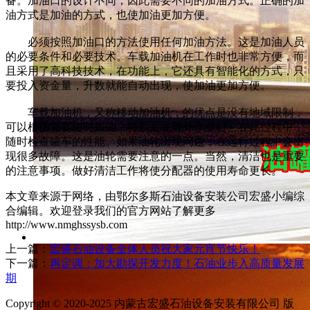
备。加油口的设计不同，因此需要不同的加油方式。正确的加
油方式是加油的方式，也使加油更加方便。
必须按照加油口的方法使用任何加油方法。这是加油人员
的必要条件和必要技术。车载加油机在工作时也非常方便，而
且采用了高科技技术，在功能上，它还具有智能化的方式，只
要投入资金量，升数就能自动出现，使加油更加方便。
车载加油机，又称移动加油机，的优点是没有地域限制，
可以根据需要随时加油，特别是在野外作业时。在此过程中，
随时检查罐车的性能。如果油轮出现问题，在运行过程中会出
现很多故障。这是油轮需要注意的一点。当然，清洁也是重要
的注意事项。做好清洁工作将使分配器的使用寿命更长。
本文章来源于网络，由鄂尔多斯石油设备安装公司宏盛小编综
合编辑。欢迎登录我们的官方网站了解更多
http://www.nmghssysb.com
上一篇：
宏盛石油设备全体人员祝大家元宵节快乐！
下一篇：
再定调：加大勘探开发力度！石油业步入高质量发展
期
Copyright © 2020-2025 内蒙古宏盛石油设备安装有限公司 版