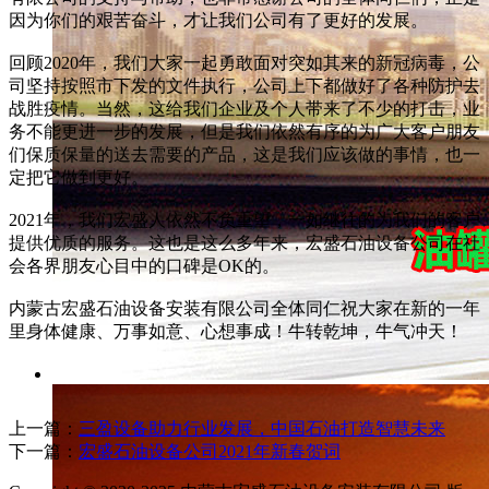
因为你们的艰苦奋斗，才让我们公司有了更好的发展。
回顾2020年，我们大家一起勇敢面对突如其来的新冠病毒，公
司坚持按照市下发的文件执行，公司上下都做好了各种防护去
战胜疫情。当然，这给我们企业及个人带来了不少的打击，业
务不能更进一步的发展，但是我们依然有序的为广大客户朋友
们保质保量的送去需要的产品，这是我们应该做的事情，也一
定把它做到更好。
2021年，我们宏盛人依然不负重望，一如继往的为我们的客户
提供优质的服务。这也是这么多年来，宏盛石油设备公司在社
会各界朋友心目中的口碑是OK的。
内蒙古宏盛石油设备安装有限公司全体同仁祝大家在新的一年
里身体健康、万事如意、心想事成！牛转乾坤，牛气冲天！
上一篇：
三盈设备助力行业发展，中国石油打造智慧未来
下一篇：
宏盛石油设备公司2021年新春贺词