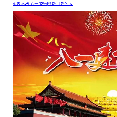
军魂不朽 八一荣光|致敬可爱的人