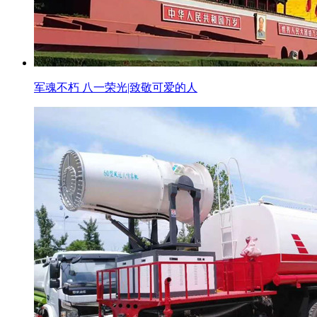
军魂不朽 八一荣光|致敬可爱的人