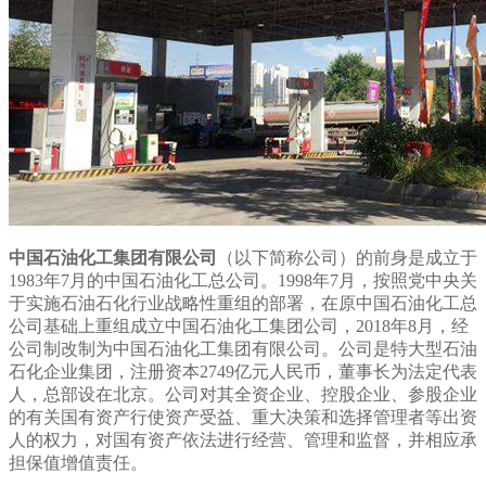
中国石油化工集团有限公司
（以下简称公司）的前身是成立于
1983年7月的中国石油化工总公司。1998年7月，按照党中央关
于实施石油石化行业战略性重组的部署，在原中国石油化工总
公司基础上重组成立中国石油化工集团公司，2018年8月，经
公司制改制为中国石油化工集团有限公司。公司是特大型石油
石化企业集团，注册资本2749亿元人民币，董事长为法定代表
人，总部设在北京。公司对其全资企业、控股企业、参股企业
的有关国有资产行使资产受益、重大决策和选择管理者等出资
人的权力，对国有资产依法进行经营、管理和监督，并相应承
担保值增值责任。